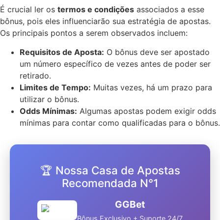
É crucial ler os
termos e condições
associados a esse
bônus, pois eles influenciarão sua estratégia de apostas.
Os principais pontos a serem observados incluem:
Requisitos de Aposta:
O bônus deve ser apostado
um número específico de vezes antes de poder ser
retirado.
Limites de Tempo:
Muitas vezes, há um prazo para
utilizar o bônus.
Odds Mínimas:
Algumas apostas podem exigir odds
mínimas para contar como qualificadas para o bônus.
🏆 Nossa Casa de Apostas
Recomendada N°1
GGBet
Bônus Exclusivo + Suporte 24/7