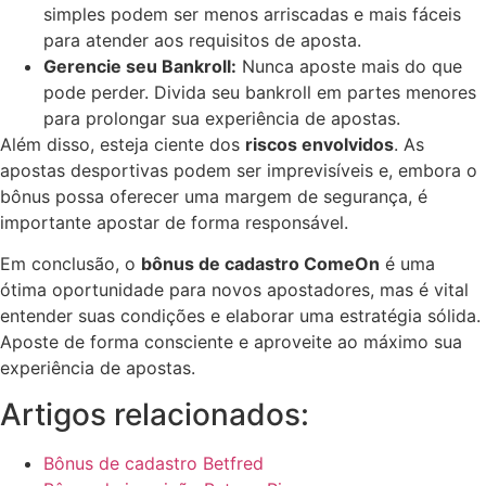
simples podem ser menos arriscadas e mais fáceis
para atender aos requisitos de aposta.
Gerencie seu Bankroll:
Nunca aposte mais do que
pode perder. Divida seu bankroll em partes menores
para prolongar sua experiência de apostas.
Além disso, esteja ciente dos
riscos envolvidos
. As
apostas desportivas podem ser imprevisíveis e, embora o
bônus possa oferecer uma margem de segurança, é
importante apostar de forma responsável.
Em conclusão, o
bônus de cadastro ComeOn
é uma
ótima oportunidade para novos apostadores, mas é vital
entender suas condições e elaborar uma estratégia sólida.
Aposte de forma consciente e aproveite ao máximo sua
experiência de apostas.
Artigos relacionados:
Bônus de cadastro Betfred