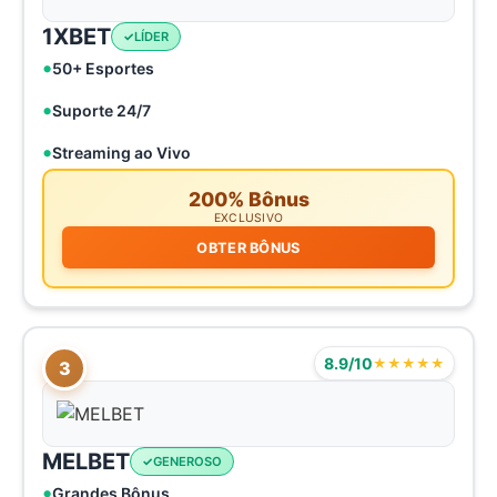
1XBET
LÍDER
50+ Esportes
Suporte 24/7
Streaming ao Vivo
200% Bônus
EXCLUSIVO
OBTER BÔNUS
8.9/10
★★★★★
3
MELBET
GENEROSO
Grandes Bônus