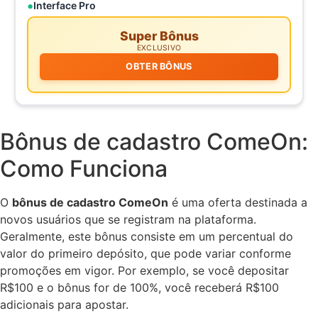
Interface Pro
Super Bônus
EXCLUSIVO
OBTER BÔNUS
Bônus de cadastro ComeOn:
Como Funciona
O
bônus de cadastro ComeOn
é uma oferta destinada a
novos usuários que se registram na plataforma.
Geralmente, este bônus consiste em um percentual do
valor do primeiro depósito, que pode variar conforme
promoções em vigor. Por exemplo, se você depositar
R$100 e o bônus for de 100%, você receberá R$100
adicionais para apostar.