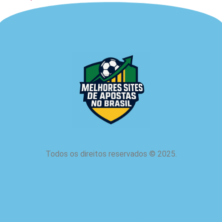
Todos os direitos reservados
©
2025.
Sobre nós