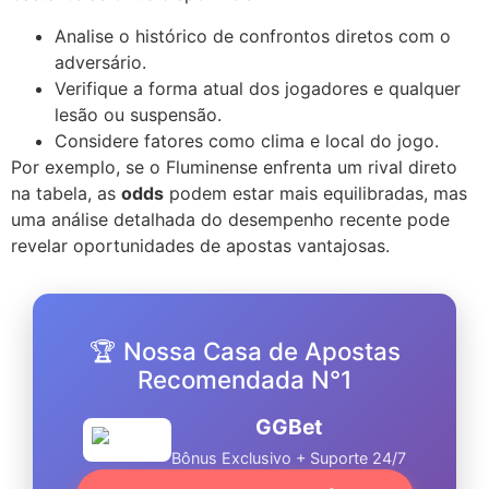
Analise o histórico de confrontos diretos com o
adversário.
Verifique a forma atual dos jogadores e qualquer
lesão ou suspensão.
Considere fatores como clima e local do jogo.
Por exemplo, se o Fluminense enfrenta um rival direto
na tabela, as
odds
podem estar mais equilibradas, mas
uma análise detalhada do desempenho recente pode
revelar oportunidades de apostas vantajosas.
🏆 Nossa Casa de Apostas
Recomendada N°1
GGBet
Bônus Exclusivo + Suporte 24/7