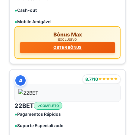
Cash-out
Mobile Amigável
Bônus Max
EXCLUSIVO
OBTER BÔNUS
8.7/10
★★★★★
4
22BET
COMPLETO
Pagamentos Rápidos
Suporte Especializado