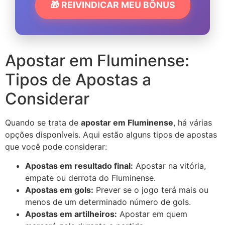
🎁 REIVINDICAR MEU BÔNUS
Apostar em Fluminense:
Tipos de Apostas a
Considerar
Quando se trata de
apostar em Fluminense
, há várias
opções disponíveis. Aqui estão alguns tipos de apostas
que você pode considerar:
Apostas em resultado final:
Apostar na vitória,
empate ou derrota do Fluminense.
Apostas em gols:
Prever se o jogo terá mais ou
menos de um determinado número de gols.
Apostas em artilheiros:
Apostar em quem