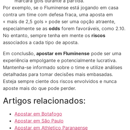
marcará gols durante a partida.
Por exemplo, se o Fluminense está jogando em casa
contra um time com defesa fraca, uma aposta em
« mais de 2,5 gols » pode ser uma opção atraente,
especialmente se as
odds
forem favoráveis, como 2.10.
No entanto, sempre tenha em mente os
riscos
associados a cada tipo de aposta.
Em conclusão,
apostar em Fluminense
pode ser uma
experiência empolgante e potencialmente lucrativa.
Mantenha-se informado sobre o time e utilize análises
detalhadas para tomar decisões mais embasadas.
Esteja sempre ciente dos riscos envolvidos e nunca
aposte mais do que pode perder.
Artigos relacionados:
Apostar em Botafogo
Apostar em São Paulo
Apostar em Athletico Paranaense