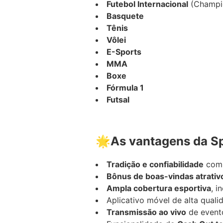
Futebol Internacional
(Champi
Basquete
Tênis
Vôlei
E-Sports
MMA
Boxe
Fórmula 1
Futsal
🌟
As vantagens da Sp
Tradição e confiabilidade
com 
Bônus de boas-vindas atrativ
Ampla cobertura esportiva
, i
Aplicativo móvel de alta qual
Transmissão ao vivo
de event