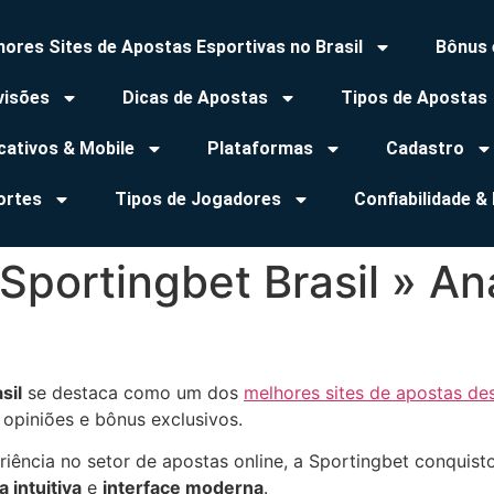
hores Sites de Apostas Esportivas no Brasil
Bônus 
visões
Dicas de Apostas
Tipos de Apostas
cativos & Mobile
Plataformas
Cadastro
ortes
Tipos de Jogadores
Confiabilidade 
Sportingbet Brasil » An
sil
se destaca como um dos
melhores sites de apostas de
opiniões e bônus exclusivos.
ência no setor de apostas online, a Sportingbet conquist
 intuitiva
e
interface moderna
.