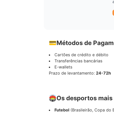
💳
Métodos de Pagame
Cartões de crédito e débito
Transferências bancárias
E-wallets
Prazo de levantamento:
24-72h
🏟️
Os desportos mais 
Futebol
(Brasileirão, Copa do B