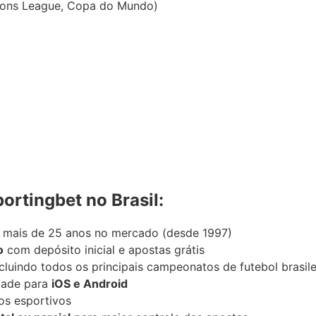
ons League, Copa do Mundo)
ortingbet no Brasil:
mais de 25 anos no mercado (desde 1997)
o
com depósito inicial e apostas grátis
ncluindo todos os principais campeonatos de futebol brasile
idade para
iOS e Android
os esportivos