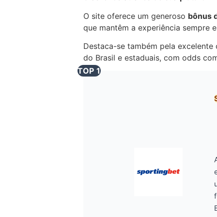
O site oferece um generoso
bônus 
que mantêm a experiência sempre es
Destaca-se também pela excelente
do Brasil e estaduais, com odds com
TOP 1