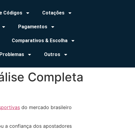
e Códigos
Cotações
Pagamentos
Comparativos & Escolha
& Problemas
Outros
álise Completa
sportivas
do mercado brasileiro
ou a confiança dos apostadores