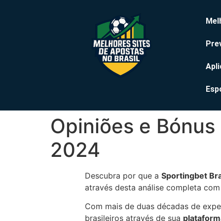
Mel
Pre
Apli
Esp
Opiniões e Bónus 
2024
Descubra por que a
Sportingbet Bra
através desta análise completa com 
Com mais de duas décadas de experi
brasileiros através de sua
plataforma