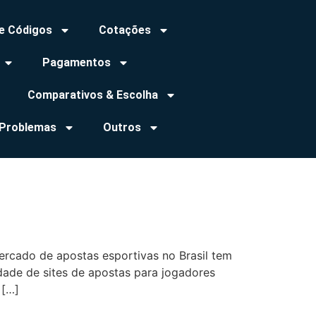
e Códigos
Cotações
Pagamentos
Comparativos & Escolha
& Problemas
Outros
ercado de apostas esportivas no Brasil tem
dade de sites de apostas para jogadores
 […]