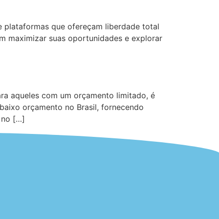
e plataformas que ofereçam liberdade total
am maximizar suas oportunidades e explorar
para aqueles com um orçamento limitado, é
 baixo orçamento no Brasil, fornecendo
 no […]