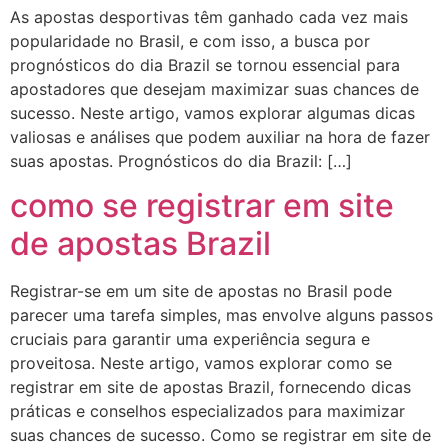
As apostas desportivas têm ganhado cada vez mais
popularidade no Brasil, e com isso, a busca por
prognósticos do dia Brazil se tornou essencial para
apostadores que desejam maximizar suas chances de
sucesso. Neste artigo, vamos explorar algumas dicas
valiosas e análises que podem auxiliar na hora de fazer
suas apostas. Prognósticos do dia Brazil: […]
como se registrar em site
de apostas Brazil
Registrar-se em um site de apostas no Brasil pode
parecer uma tarefa simples, mas envolve alguns passos
cruciais para garantir uma experiência segura e
proveitosa. Neste artigo, vamos explorar como se
registrar em site de apostas Brazil, fornecendo dicas
práticas e conselhos especializados para maximizar
suas chances de sucesso. Como se registrar em site de