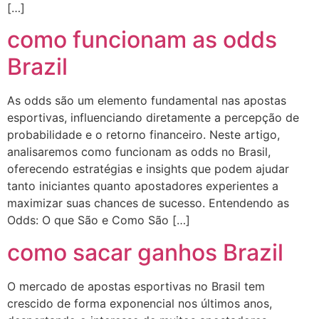
[…]
como funcionam as odds
Brazil
As odds são um elemento fundamental nas apostas
esportivas, influenciando diretamente a percepção de
probabilidade e o retorno financeiro. Neste artigo,
analisaremos como funcionam as odds no Brasil,
oferecendo estratégias e insights que podem ajudar
tanto iniciantes quanto apostadores experientes a
maximizar suas chances de sucesso. Entendendo as
Odds: O que São e Como São […]
como sacar ganhos Brazil
O mercado de apostas esportivas no Brasil tem
crescido de forma exponencial nos últimos anos,