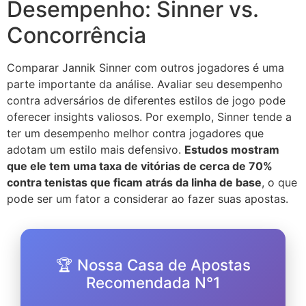
Desempenho: Sinner vs.
Concorrência
Comparar Jannik Sinner com outros jogadores é uma
parte importante da análise. Avaliar seu desempenho
contra adversários de diferentes estilos de jogo pode
oferecer insights valiosos. Por exemplo, Sinner tende a
ter um desempenho melhor contra jogadores que
adotam um estilo mais defensivo.
Estudos mostram
que ele tem uma taxa de vitórias de cerca de 70%
contra tenistas que ficam atrás da linha de base
, o que
pode ser um fator a considerar ao fazer suas apostas.
🏆 Nossa Casa de Apostas
Recomendada N°1