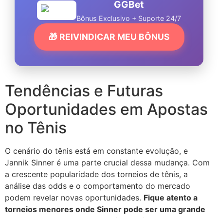
GGBet
Bônus Exclusivo + Suporte 24/7
🎁 REIVINDICAR MEU BÔNUS
Tendências e Futuras
Oportunidades em Apostas
no Tênis
O cenário do tênis está em constante evolução, e
Jannik Sinner é uma parte crucial dessa mudança. Com
a crescente popularidade dos torneios de tênis, a
análise das odds e o comportamento do mercado
podem revelar novas oportunidades.
Fique atento a
torneios menores onde Sinner pode ser uma grande