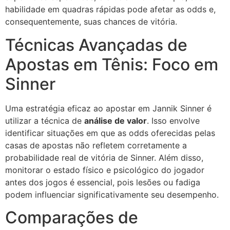
habilidade em quadras rápidas pode afetar as odds e,
consequentemente, suas chances de vitória.
Técnicas Avançadas de
Apostas em Tênis: Foco em
Sinner
Uma estratégia eficaz ao apostar em Jannik Sinner é
utilizar a técnica de
análise de valor
. Isso envolve
identificar situações em que as odds oferecidas pelas
casas de apostas não refletem corretamente a
probabilidade real de vitória de Sinner. Além disso,
monitorar o estado físico e psicológico do jogador
antes dos jogos é essencial, pois lesões ou fadiga
podem influenciar significativamente seu desempenho.
Comparações de