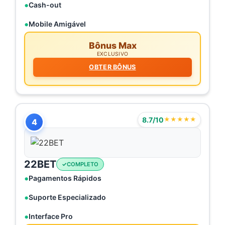
Cash-out
Mobile Amigável
Bônus Max
EXCLUSIVO
OBTER BÔNUS
8.7/10
★★★★★
4
22BET
COMPLETO
Pagamentos Rápidos
Suporte Especializado
Interface Pro