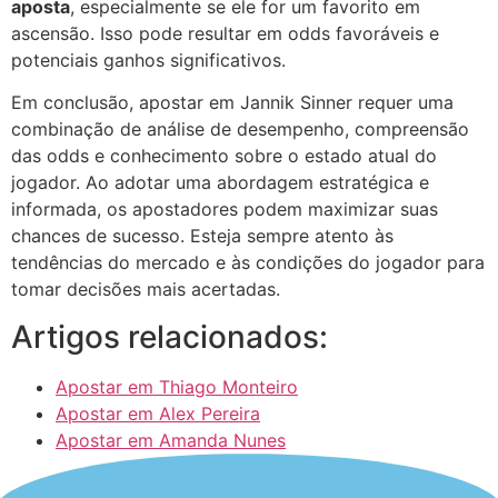
aposta
, especialmente se ele for um favorito em
ascensão. Isso pode resultar em odds favoráveis e
potenciais ganhos significativos.
Em conclusão, apostar em Jannik Sinner requer uma
combinação de análise de desempenho, compreensão
das odds e conhecimento sobre o estado atual do
jogador. Ao adotar uma abordagem estratégica e
informada, os apostadores podem maximizar suas
chances de sucesso. Esteja sempre atento às
tendências do mercado e às condições do jogador para
tomar decisões mais acertadas.
Artigos relacionados:
Apostar em Thiago Monteiro
Apostar em Alex Pereira
Apostar em Amanda Nunes