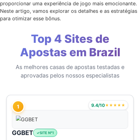
proporcionar uma experiência de jogo mais emocionante.
Neste artigo, vamos explorar os detalhes e as estratégias
para otimizar esse bônus.
Top 4 Sites de
Apostas em Brazil
As melhores casas de apostas testadas e
aprovadas pelos nossos especialistas
9.4/10
★★★★★
1
GGBET
SITE N°1