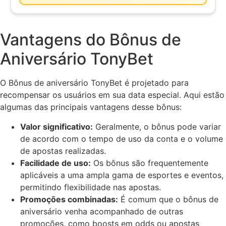
Vantagens do Bônus de
Aniversário TonyBet
O Bônus de aniversário TonyBet é projetado para
recompensar os usuários em sua data especial. Aqui estão
algumas das principais vantagens desse bônus:
Valor significativo:
Geralmente, o bônus pode variar
de acordo com o tempo de uso da conta e o volume
de apostas realizadas.
Facilidade de uso:
Os bônus são frequentemente
aplicáveis a uma ampla gama de esportes e eventos,
permitindo flexibilidade nas apostas.
Promoções combinadas:
É comum que o bônus de
aniversário venha acompanhado de outras
promoções, como boosts em odds ou apostas