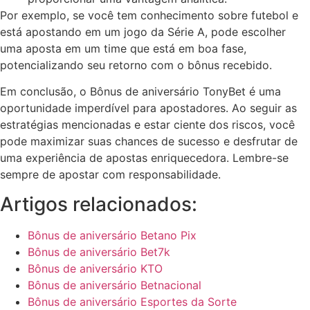
Por exemplo, se você tem conhecimento sobre futebol e
está apostando em um jogo da Série A, pode escolher
uma aposta em um time que está em boa fase,
potencializando seu retorno com o bônus recebido.
Em conclusão, o Bônus de aniversário TonyBet é uma
oportunidade imperdível para apostadores. Ao seguir as
estratégias mencionadas e estar ciente dos riscos, você
pode maximizar suas chances de sucesso e desfrutar de
uma experiência de apostas enriquecedora. Lembre-se
sempre de apostar com responsabilidade.
Artigos relacionados:
Bônus de aniversário Betano Pix
Bônus de aniversário Bet7k
Bônus de aniversário KTO
Bônus de aniversário Betnacional
Bônus de aniversário Esportes da Sorte