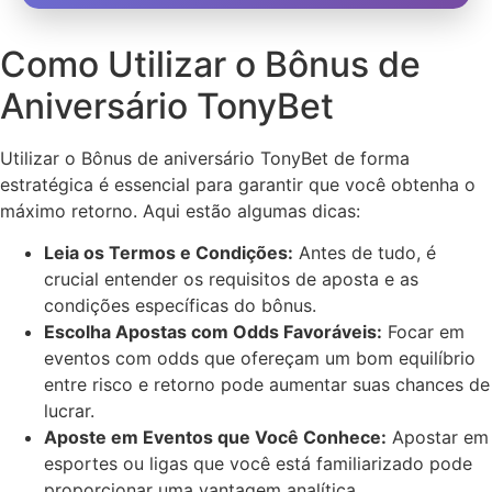
Como Utilizar o Bônus de
Aniversário TonyBet
Utilizar o Bônus de aniversário TonyBet de forma
estratégica é essencial para garantir que você obtenha o
máximo retorno. Aqui estão algumas dicas:
Leia os Termos e Condições:
Antes de tudo, é
crucial entender os requisitos de aposta e as
condições específicas do bônus.
Escolha Apostas com Odds Favoráveis:
Focar em
eventos com odds que ofereçam um bom equilíbrio
entre risco e retorno pode aumentar suas chances de
lucrar.
Aposte em Eventos que Você Conhece:
Apostar em
esportes ou ligas que você está familiarizado pode
proporcionar uma vantagem analítica.