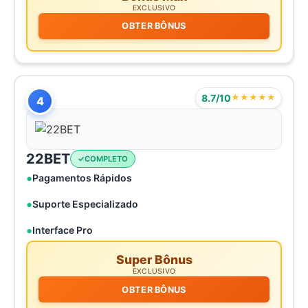
EXCLUSIVO
OBTER BÔNUS
8.7/10
★★★★★
4
22BET
COMPLETO
Pagamentos Rápidos
Suporte Especializado
Interface Pro
Super Bônus
EXCLUSIVO
OBTER BÔNUS