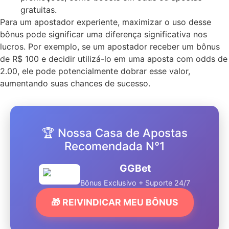
gratuitas.
Para um apostador experiente, maximizar o uso desse
bônus pode significar uma diferença significativa nos
lucros. Por exemplo, se um apostador receber um bônus
de R$ 100 e decidir utilizá-lo em uma aposta com odds de
2.00, ele pode potencialmente dobrar esse valor,
aumentando suas chances de sucesso.
🏆 Nossa Casa de Apostas
Recomendada N°1
GGBet
Bônus Exclusivo + Suporte 24/7
🎁 REIVINDICAR MEU BÔNUS