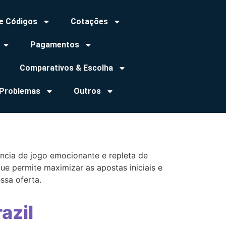
e Códigos
Cotações
Pagamentos
Comparativos & Escolha
& Problemas
Outros
cia de jogo emocionante e repleta de
que permite maximizar as apostas iniciais e
ssa oferta.
azil