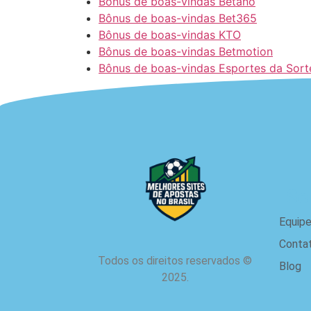
Bônus de boas-vindas Betano
Bônus de boas-vindas Bet365
Bônus de boas-vindas KTO
Bônus de boas-vindas Betmotion
Bônus de boas-vindas Esportes da Sort
So
Equip
Conta
Todos os direitos reservados
©
Blog
2025.