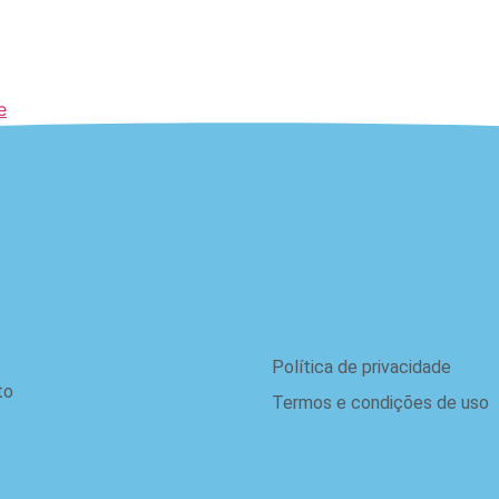
e
bre nós
Jurídica
e
Política de privacidade
to
Termos e condições de uso