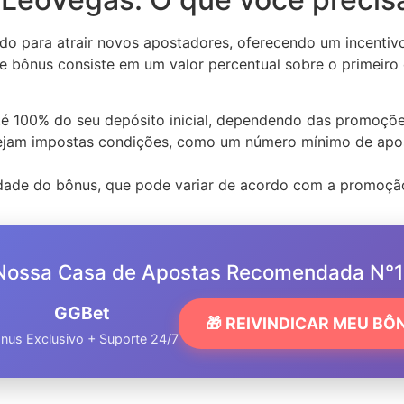
do para atrair novos apostadores, oferecendo um incentivo
se bônus consiste em um valor percentual sobre o primeir
é 100% do seu depósito inicial, dependendo das promoçõe
am impostas condições, como um número mínimo de apost
idade do bônus, que pode variar de acordo com a promoçã
Nossa Casa de Apostas Recomendada N°1
GGBet
🎁 REIVINDICAR MEU BÔ
nus Exclusivo + Suporte 24/7