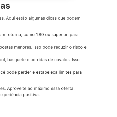
gas
gias. Aqui estão algumas dicas que podem
m retorno, como 1.80 ou superior, para
ostas menores. Isso pode reduzir o risco e
l, basquete e corridas de cavalos. Isso
cê pode perder e estabeleça limites para
s. Aproveite ao máximo essa oferta,
xperiência positiva.