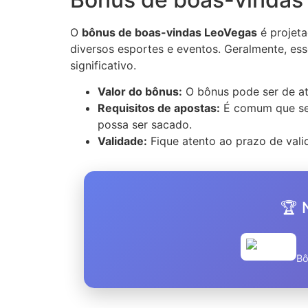
O
bônus de boas-vindas LeoVegas
é projeta
diversos esportes e eventos. Geralmente, es
significativo.
Valor do bônus:
O bônus pode ser de at
Requisitos de apostas:
É comum que sej
possa ser sacado.
Validade:
Fique atento ao prazo de val
🏆 
Bô