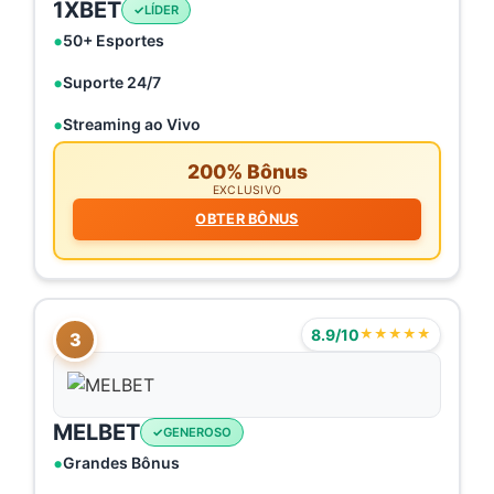
1XBET
LÍDER
50+ Esportes
Suporte 24/7
Streaming ao Vivo
200% Bônus
EXCLUSIVO
OBTER BÔNUS
8.9/10
★★★★★
3
MELBET
GENEROSO
Grandes Bônus