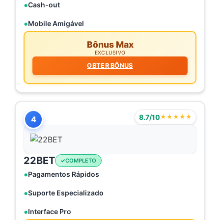
Cash-out
Mobile Amigável
Bônus Max
EXCLUSIVO
OBTER BÔNUS
8.7/10
★★★★★
4
22BET
COMPLETO
Pagamentos Rápidos
Suporte Especializado
Interface Pro