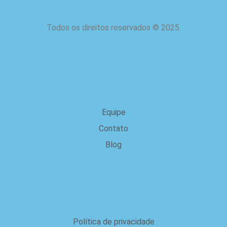
Todos os direitos reservados
©
2025.
Sobre nós
Equipe
Contato
Blog
Jurídica
Política de privacidade