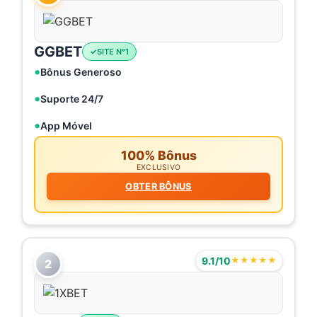
GGBET
SITE N°1
Bônus Generoso
Suporte 24/7
App Móvel
100% Bônus
EXCLUSIVO
OBTER BÔNUS
9.1/10
★★★★★
2