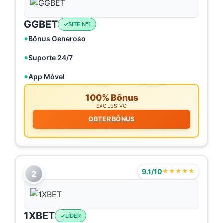
GGBET
SITE N°1
Bônus Generoso
Suporte 24/7
App Móvel
100% Bônus
EXCLUSIVO
OBTER BÔNUS
9.1/10
★★★★★
2
1XBET
LÍDER