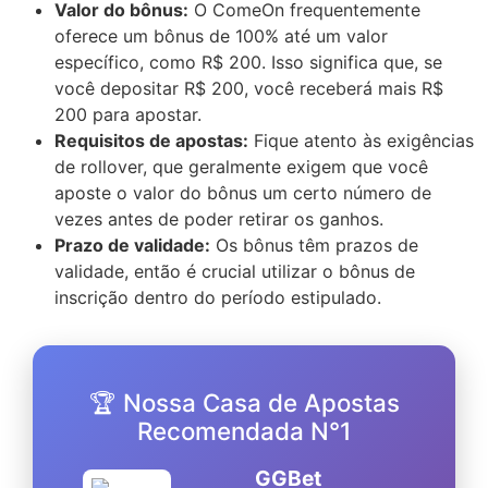
Valor do bônus:
O ComeOn frequentemente
oferece um bônus de 100% até um valor
específico, como R$ 200. Isso significa que, se
você depositar R$ 200, você receberá mais R$
200 para apostar.
Requisitos de apostas:
Fique atento às exigências
de rollover, que geralmente exigem que você
aposte o valor do bônus um certo número de
vezes antes de poder retirar os ganhos.
Prazo de validade:
Os bônus têm prazos de
validade, então é crucial utilizar o bônus de
inscrição dentro do período estipulado.
🏆 Nossa Casa de Apostas
Recomendada N°1
GGBet