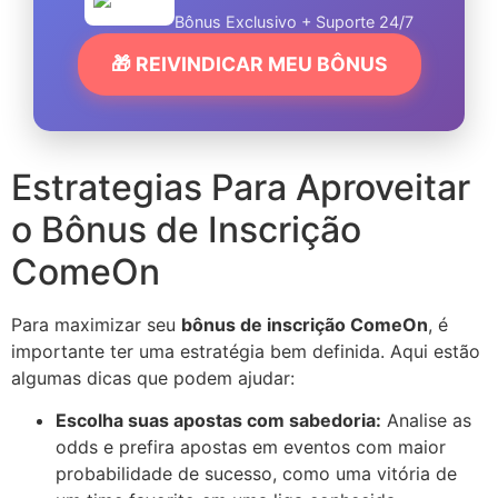
Bônus Exclusivo + Suporte 24/7
🎁 REIVINDICAR MEU BÔNUS
Estrategias Para Aproveitar
o Bônus de Inscrição
ComeOn
Para maximizar seu
bônus de inscrição ComeOn
, é
importante ter uma estratégia bem definida. Aqui estão
algumas dicas que podem ajudar:
Escolha suas apostas com sabedoria:
Analise as
odds e prefira apostas em eventos com maior
probabilidade de sucesso, como uma vitória de