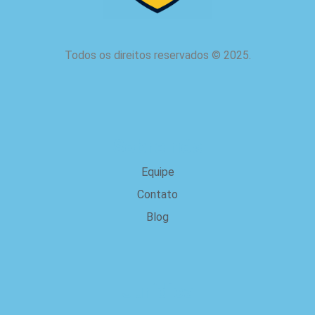
Todos os direitos reservados
©
2025.
Sobre nós
Equipe
Contato
Blog
Jurídica