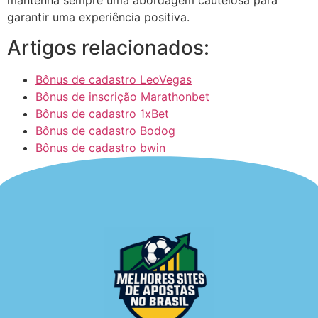
mantenha sempre uma abordagem cautelosa para
garantir uma experiência positiva.
Artigos relacionados:
Bônus de cadastro LeoVegas
Bônus de inscrição Marathonbet
Bônus de cadastro 1xBet
Bônus de cadastro Bodog
Bônus de cadastro bwin