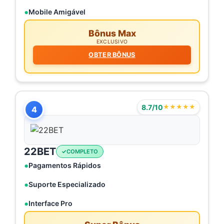
Mobile Amigável
Bônus Max
EXCLUSIVO
OBTER BÔNUS
8.7/10
★★★★★
4
22BET
COMPLETO
Pagamentos Rápidos
Suporte Especializado
Interface Pro