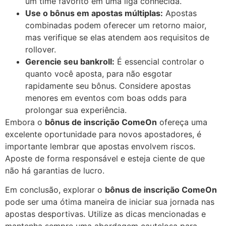
um time favorito em uma liga conhecida.
Use o bônus em apostas múltiplas:
Apostas
combinadas podem oferecer um retorno maior,
mas verifique se elas atendem aos requisitos de
rollover.
Gerencie seu bankroll:
É essencial controlar o
quanto você aposta, para não esgotar
rapidamente seu bônus. Considere apostas
menores em eventos com boas odds para
prolongar sua experiência.
Embora o
bônus de inscrição ComeOn
ofereça uma
excelente oportunidade para novos apostadores, é
importante lembrar que apostas envolvem riscos.
Aposte de forma responsável e esteja ciente de que
não há garantias de lucro.
Em conclusão, explorar o
bônus de inscrição ComeOn
pode ser uma ótima maneira de iniciar sua jornada nas
apostas desportivas. Utilize as dicas mencionadas e