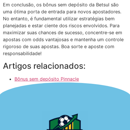
Em conclusão, os bônus sem depósito da Betsul são
uma ótima porta de entrada para novos apostadores.
No entanto, é fundamental utilizar estratégias bem
planejadas e estar ciente dos riscos envolvidos. Para
maximizar suas chances de sucesso, concentre-se em
apostas com odds vantajosas e mantenha um controle
rigoroso de suas apostas. Boa sorte e aposte com
responsabilidade!
Artigos relacionados:
Bônus sem depósito Pinnacle