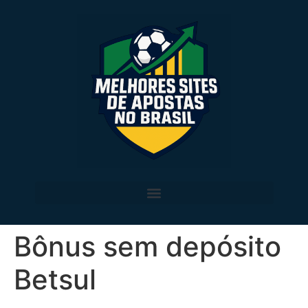
Bônus sem depósito
Betsul