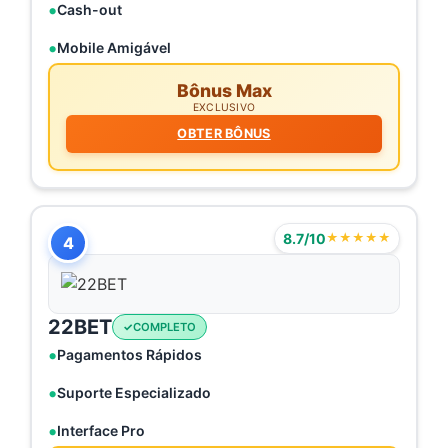
Cash-out
Mobile Amigável
Bônus Max
EXCLUSIVO
OBTER BÔNUS
8.7/10
★★★★★
4
22BET
COMPLETO
Pagamentos Rápidos
Suporte Especializado
Interface Pro