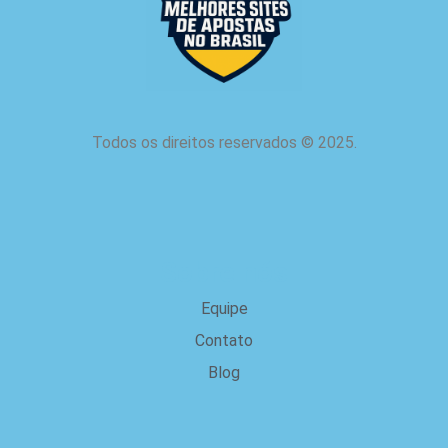
Todos os direitos reservados
©
2025.
Sobre nós
Equipe
Contato
Blog