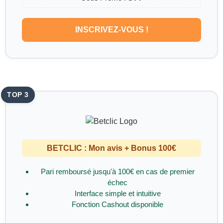
INSCRIVEZ-VOUS !
TOP 3
BETCLIC : Mon avis + Bonus 100€
Pari remboursé jusqu'à 100€ en cas de premier
échec
Interface simple et intuitive
Fonction Cashout disponible