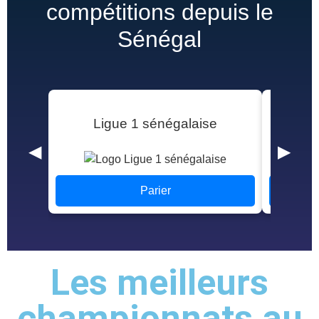
compétitions depuis le
Sénégal
Ligue 1 sénégalaise
◀
▶
Parier
Les meilleurs
championnats au