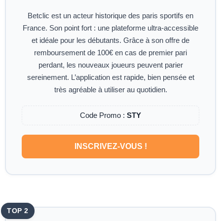
Betclic est un acteur historique des paris sportifs en
France. Son point fort : une plateforme ultra-accessible
et idéale pour les débutants. Grâce à son offre de
remboursement de 100€ en cas de premier pari
perdant, les nouveaux joueurs peuvent parier
sereinement. L’application est rapide, bien pensée et
très agréable à utiliser au quotidien.
Code Promo :
STY
INSCRIVEZ-VOUS !
TOP 2