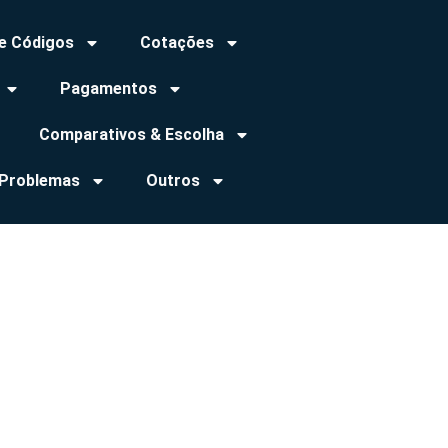
e Códigos
Cotações
Pagamentos
Comparativos & Escolha
& Problemas
Outros