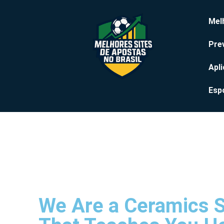
Mel
Pre
Apli
Esp
We Are a Ceramics S