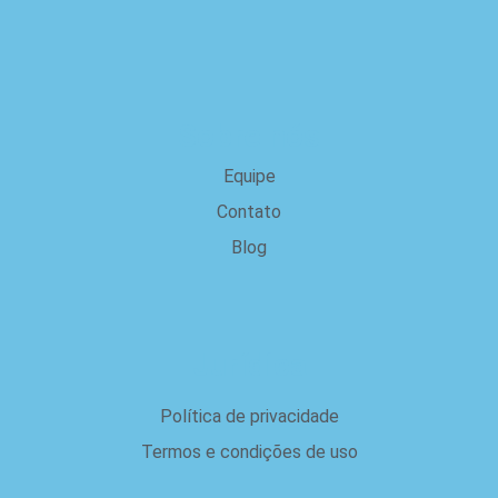
Sobre nós
Equipe
Contato
Blog
Jurídica
Política de privacidade
Termos e condições de uso