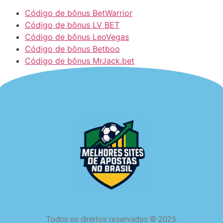
Código de bônus BetWarrior
Código de bônus LV BET
Código de bônus LeoVegas
Código de bônus Betboo
Código de bônus MrJack.bet
Todos os direitos reservados
©
2025.