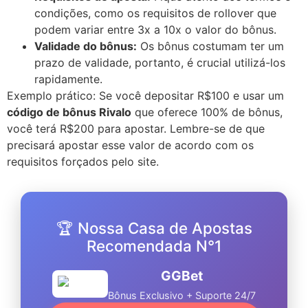
condições, como os requisitos de rollover que
podem variar entre 3x a 10x o valor do bônus.
Validade do bônus:
Os bônus costumam ter um
prazo de validade, portanto, é crucial utilizá-los
rapidamente.
Exemplo prático: Se você depositar R$100 e usar um
código de bônus Rivalo
que oferece 100% de bônus,
você terá R$200 para apostar. Lembre-se de que
precisará apostar esse valor de acordo com os
requisitos forçados pelo site.
🏆 Nossa Casa de Apostas
Recomendada N°1
GGBet
Bônus Exclusivo + Suporte 24/7