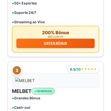
50+ Esportes
Suporte 24/7
Streaming ao Vivo
200% Bônus
EXCLUSIVO
OBTER BÔNUS
8.9/10
★★★★★
3
MELBET
GENEROSO
Grandes Bônus
Cash-out