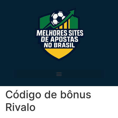
Código de bônus
Rivalo