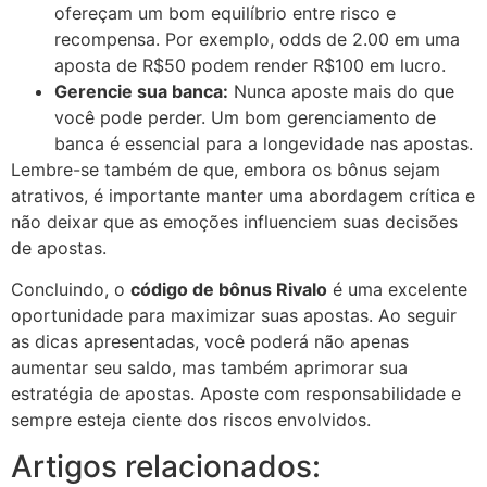
ofereçam um bom equilíbrio entre risco e
recompensa. Por exemplo, odds de 2.00 em uma
aposta de R$50 podem render R$100 em lucro.
Gerencie sua banca:
Nunca aposte mais do que
você pode perder. Um bom gerenciamento de
banca é essencial para a longevidade nas apostas.
Lembre-se também de que, embora os bônus sejam
atrativos, é importante manter uma abordagem crítica e
não deixar que as emoções influenciem suas decisões
de apostas.
Concluindo, o
código de bônus Rivalo
é uma excelente
oportunidade para maximizar suas apostas. Ao seguir
as dicas apresentadas, você poderá não apenas
aumentar seu saldo, mas também aprimorar sua
estratégia de apostas. Aposte com responsabilidade e
sempre esteja ciente dos riscos envolvidos.
Artigos relacionados: