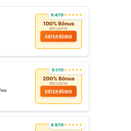
9.4/10
★★★★★
100% Bônus
EXCLUSIVO
OBTER BÔNUS
9.1/10
★★★★★
200% Bônus
EXCLUSIVO
Vivo
OBTER BÔNUS
8.9/10
★★★★★