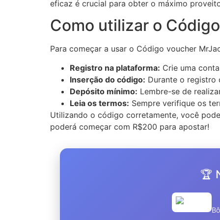
eficaz é crucial para obter o máximo proveit
Como utilizar o Códig
Para começar a usar o Código voucher MrJack
Registro na plataforma:
Crie uma conta 
Inserção do código:
Durante o registro 
Depósito mínimo:
Lembre-se de realiza
Leia os termos:
Sempre verifique os ter
Utilizando o código corretamente, você pod
poderá começar com R$200 para apostar!
🏆 
Bô