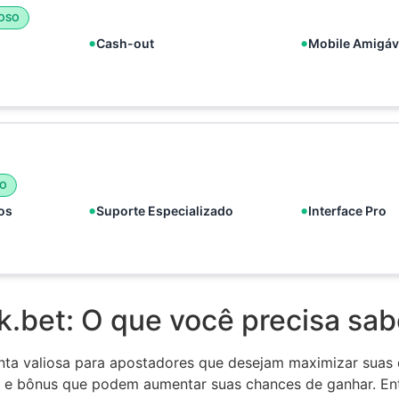
OSO
Cash-out
Mobile Amigáv
TO
os
Suporte Especializado
Interface Pro
.bet: O que você precisa sab
ta valiosa para apostadores que desejam maximizar suas e
e bônus que podem aumentar suas chances de ganhar. Ent