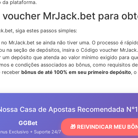
o da plataforma.
o voucher MrJack.bet para ob
.bet, siga estes passos simples:
no MrJack.bet se ainda não tiver uma. O processo é rápido
ou na seção de depósitos, insira o Código voucher MrJack.
r um depósito que atenda ao valor mínimo exigido para qu
mos e condições associados ao bônus, como requisitos de 
e receber
bônus de até 100% em seu primeiro depósito
, o
Nossa Casa de Apostas Recomendada N°1
GGBet
🎁 REIVINDICAR MEU BÔ
nus Exclusivo + Suporte 24/7