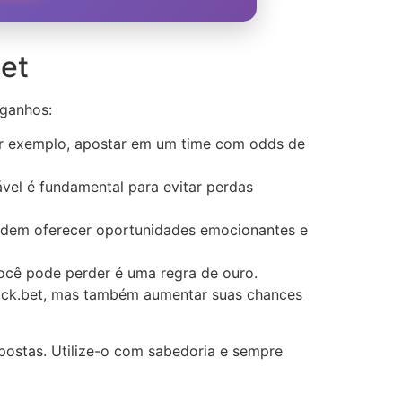
bet
 ganhos:
or exemplo, apostar em um time com odds de
vel é fundamental para evitar perdas
podem oferecer oportunidades emocionantes e
ocê pode perder é uma regra de ouro.
Jack.bet, mas também aumentar suas chances
postas. Utilize-o com sabedoria e sempre