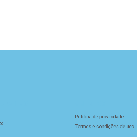
bre nós
Jurídica
e
Política de privacidade
to
Termos e condições de uso