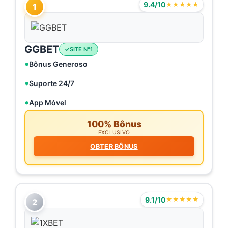
9.4/10
★★★★★
1
GGBET
SITE N°1
Bônus Generoso
Suporte 24/7
App Móvel
100% Bônus
EXCLUSIVO
OBTER BÔNUS
9.1/10
★★★★★
2