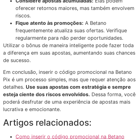
Considere apostas acumuladas:
Elas podem
oferecer retornos maiores, mas também envolvem
riscos.
Fique atento às promoções:
A Betano
frequentemente atualiza suas ofertas. Verifique
regularmente para não perder oportunidades.
Utilizar o bônus de maneira inteligente pode fazer toda
a diferença em suas apostas, aumentando suas chances
de sucesso.
Em conclusão, inserir o código promocional na Betano
Pix é um processo simples, mas que requer atenção aos
detalhes.
Use suas apostas com estratégia e sempre
esteja ciente dos riscos envolvidos.
Dessa forma, você
poderá desfrutar de uma experiência de apostas mais
lucrativa e emocionante.
Artigos relacionados:
Como inserir o código promocional na Betano