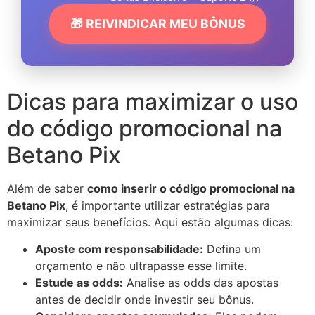
🎁 REIVINDICAR MEU BÔNUS
Dicas para maximizar o uso
do código promocional na
Betano Pix
Além de saber
como inserir o código promocional na
Betano Pix
, é importante utilizar estratégias para
maximizar seus benefícios. Aqui estão algumas dicas:
Aposte com responsabilidade:
Defina um
orçamento e não ultrapasse esse limite.
Estude as odds:
Analise as odds das apostas
antes de decidir onde investir seu bônus.