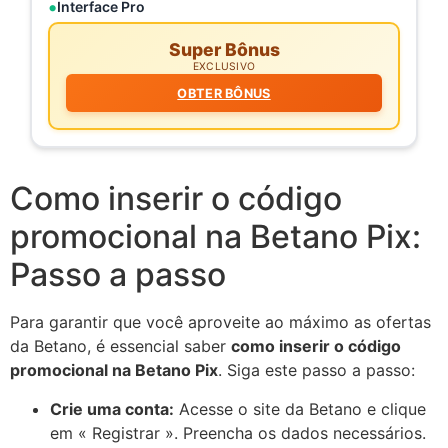
Interface Pro
Super Bônus
EXCLUSIVO
OBTER BÔNUS
Como inserir o código
promocional na Betano Pix:
Passo a passo
Para garantir que você aproveite ao máximo as ofertas
da Betano, é essencial saber
como inserir o código
promocional na Betano Pix
. Siga este passo a passo:
Crie uma conta:
Acesse o site da Betano e clique
em « Registrar ». Preencha os dados necessários.