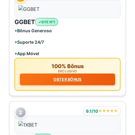
GGBET
SITE N°1
Bônus Generoso
Suporte 24/7
App Móvel
100% Bônus
EXCLUSIVO
OBTER BÔNUS
9.1/10
★★★★★
2