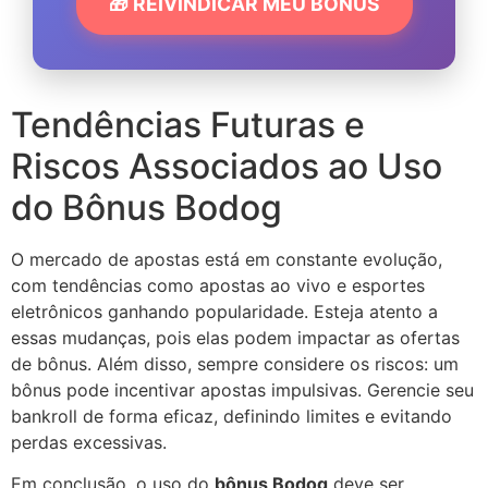
🎁 REIVINDICAR MEU BÔNUS
Tendências Futuras e
Riscos Associados ao Uso
do Bônus Bodog
O mercado de apostas está em constante evolução,
com tendências como apostas ao vivo e esportes
eletrônicos ganhando popularidade. Esteja atento a
essas mudanças, pois elas podem impactar as ofertas
de bônus. Além disso, sempre considere os riscos: um
bônus pode incentivar apostas impulsivas. Gerencie seu
bankroll de forma eficaz, definindo limites e evitando
perdas excessivas.
Em conclusão, o uso do
bônus Bodog
deve ser