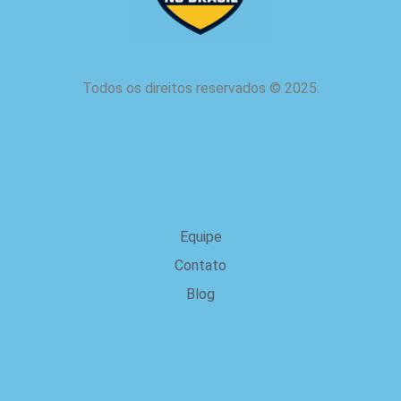
Todos os direitos reservados
©
2025.
Sobre nós
Equipe
Contato
Blog
Jurídica