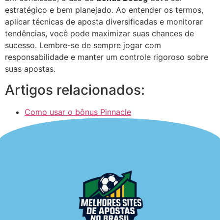
estratégico e bem planejado. Ao entender os termos,
aplicar técnicas de aposta diversificadas e monitorar
tendências, você pode maximizar suas chances de
sucesso. Lembre-se de sempre jogar com
responsabilidade e manter um controle rigoroso sobre
suas apostas.
Artigos relacionados:
Como usar o bônus Pinnacle