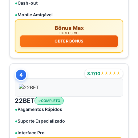
Cash-out
Mobile Amigável
Bônus Max
EXCLUSIVO
OBTER BÔNUS
8.7/10
★★★★★
4
22BET
COMPLETO
Pagamentos Rápidos
Suporte Especializado
Interface Pro