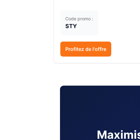
Code promo :
STY
Profitez de l'offre
Maximis