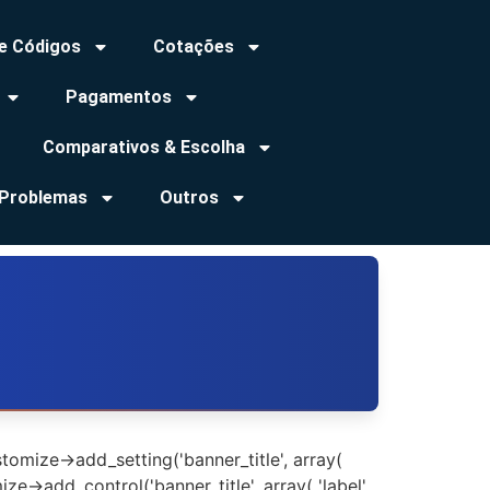
e Códigos
Cotações
Pagamentos
Comparativos & Escolha
& Problemas
Outros
ustomize->add_setting('banner_title', array(
mize->add_control('banner_title', array( 'label'