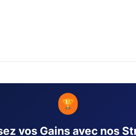
🏆
ez vos Gains avec nos St