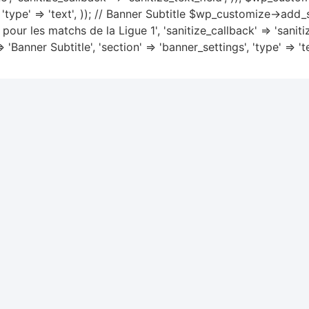
', 'type' => 'text', )); // Banner Subtitle $wp_customize->add_s
our les matchs de la Ligue 1', 'sanitize_callback' => 'saniti
 'Banner Subtitle', 'section' => 'banner_settings', 'type' => 't