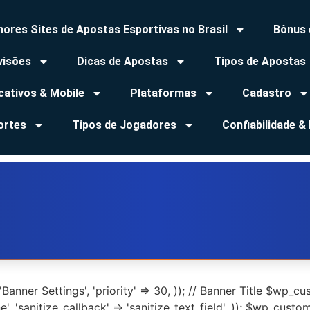
hores Sites de Apostas Esportivas no Brasil
Bônus 
visões
Dicas de Apostas
Tipos de Apostas
cativos & Mobile
Plataformas
Cadastro
ortes
Tipos de Jogadores
Confiabilidade 
 'Banner Settings', 'priority' => 30, )); // Banner Title $wp_c
ne', 'sanitize_callback' => 'sanitize_text_field', )); $wp_custo