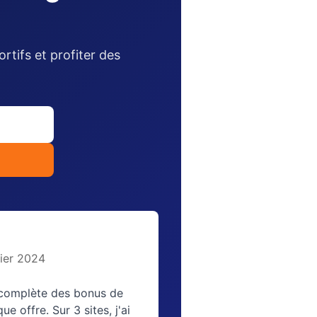
rtifs et profiter des
rier 2024
ie complète des bonus de
e offre. Sur 3 sites, j'ai