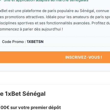
xBet est une plateforme de paris populaire au Sénégal, connue
es promotions attractives. Idéale pour les amateurs de paris sp
isciplines sportives et ses fonctionnalités avancées. Profitez 
ommencez à parier dès aujourd'hui !
Code Promo :
1XBETSN
INSCRIVEZ-VOUS !
e 1xBet Sénégal
100€ sur votre premier dépôt