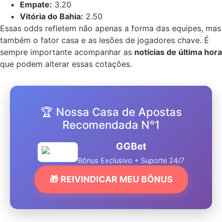
Empate:
3.20
Vitória do Bahia:
2.50
Essas odds refletem não apenas a forma das equipes, mas
também o fator casa e as lesões de jogadores chave. É
sempre importante acompanhar as
notícias de última hora
que podem alterar essas cotações.
🏆 Nossa Casa de Apostas
Recomendada N°1
GGBet
Bônus Exclusivo + Suporte 24/7
🎁 REIVINDICAR MEU BÔNUS