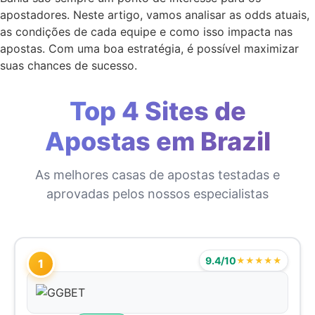
apostadores. Neste artigo, vamos analisar as odds atuais,
as condições de cada equipe e como isso impacta nas
apostas. Com uma boa estratégia, é possível maximizar
suas chances de sucesso.
Top 4 Sites de
Apostas em Brazil
As melhores casas de apostas testadas e
aprovadas pelos nossos especialistas
9.4/10
★★★★★
1