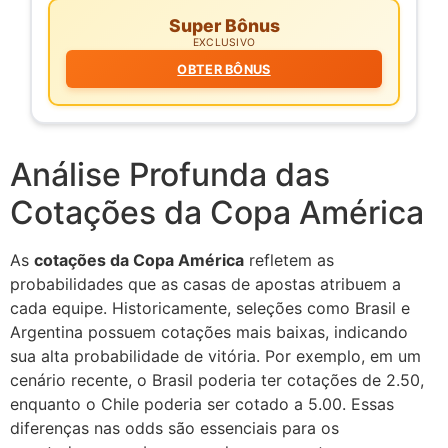
Super Bônus
EXCLUSIVO
OBTER BÔNUS
Análise Profunda das
Cotações da Copa América
As
cotações da Copa América
refletem as
probabilidades que as casas de apostas atribuem a
cada equipe. Historicamente, seleções como Brasil e
Argentina possuem cotações mais baixas, indicando
sua alta probabilidade de vitória. Por exemplo, em um
cenário recente, o Brasil poderia ter cotações de 2.50,
enquanto o Chile poderia ser cotado a 5.00. Essas
diferenças nas odds são essenciais para os