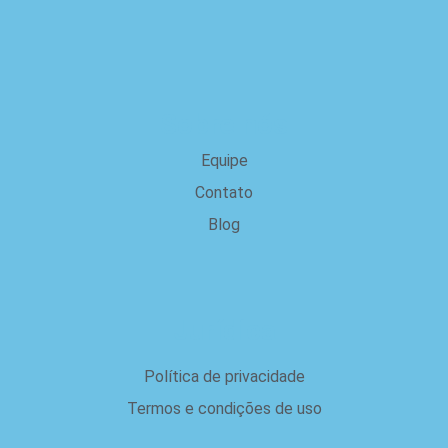
Sobre nós
Equipe
Contato
Blog
Jurídica
Política de privacidade
Termos e condições de uso