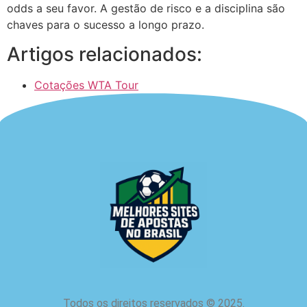
odds a seu favor. A gestão de risco e a disciplina são
chaves para o sucesso a longo prazo.
Artigos relacionados:
Cotações WTA Tour
Todos os direitos reservados
©
2025.