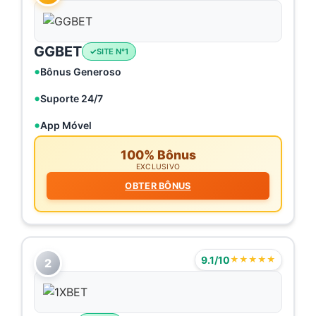
GGBET
SITE N°1
Bônus Generoso
Suporte 24/7
App Móvel
100% Bônus
EXCLUSIVO
OBTER BÔNUS
9.1/10
★★★★★
2