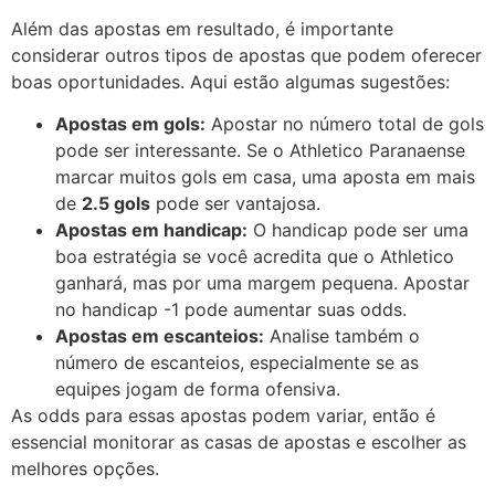
Além das apostas em resultado, é importante
considerar outros tipos de apostas que podem oferecer
boas oportunidades. Aqui estão algumas sugestões:
Apostas em gols:
Apostar no número total de gols
pode ser interessante. Se o Athletico Paranaense
marcar muitos gols em casa, uma aposta em mais
de
2.5 gols
pode ser vantajosa.
Apostas em handicap:
O handicap pode ser uma
boa estratégia se você acredita que o Athletico
ganhará, mas por uma margem pequena. Apostar
no handicap -1 pode aumentar suas odds.
Apostas em escanteios:
Analise também o
número de escanteios, especialmente se as
equipes jogam de forma ofensiva.
As odds para essas apostas podem variar, então é
essencial monitorar as casas de apostas e escolher as
melhores opções.