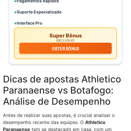
Pagamentos Rápidos
Suporte Especializado
Interface Pro
Super Bônus
EXCLUSIVO
OBTER BÔNUS
Dicas de apostas Athletico
Paranaense vs Botafogo:
Análise de Desempenho
Antes de realizar suas apostas, é crucial analisar o
desempenho recente das equipes. O
Athletico
Paranaense
tem se destacado em casa, com um