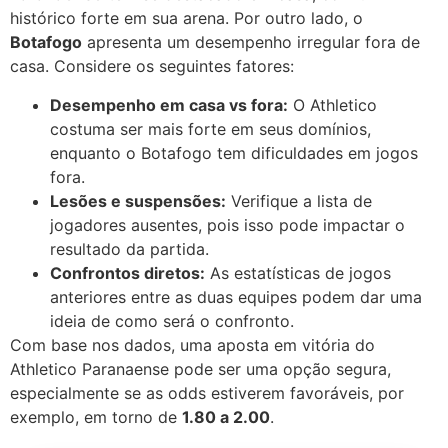
histórico forte em sua arena. Por outro lado, o
Botafogo
apresenta um desempenho irregular fora de
casa. Considere os seguintes fatores:
Desempenho em casa vs fora:
O Athletico
costuma ser mais forte em seus domínios,
enquanto o Botafogo tem dificuldades em jogos
fora.
Lesões e suspensões:
Verifique a lista de
jogadores ausentes, pois isso pode impactar o
resultado da partida.
Confrontos diretos:
As estatísticas de jogos
anteriores entre as duas equipes podem dar uma
ideia de como será o confronto.
Com base nos dados, uma aposta em vitória do
Athletico Paranaense pode ser uma opção segura,
especialmente se as odds estiverem favoráveis, por
exemplo, em torno de
1.80 a 2.00
.