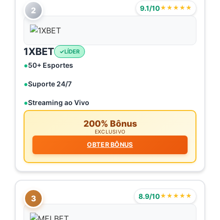
9.1/10
★★★★★
2
1XBET
LÍDER
50+ Esportes
Suporte 24/7
Streaming ao Vivo
200% Bônus
EXCLUSIVO
OBTER BÔNUS
8.9/10
★★★★★
3