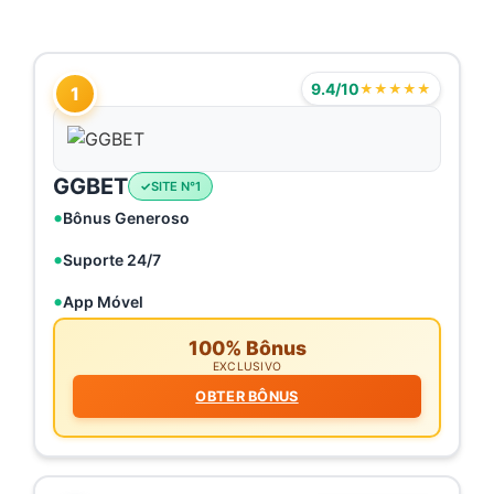
9.4/10
★★★★★
1
GGBET
SITE N°1
Bônus Generoso
Suporte 24/7
App Móvel
100% Bônus
EXCLUSIVO
OBTER BÔNUS