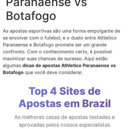
Paranaense vs
Botafogo
As apostas esportivas são uma forma empolgante de
se envolver com o futebol, e o duelo entre Athletico
Paranaense e Botafogo promete ser um grande
confronto. Com o conhecimento certo, é possível
maximizar suas chances de sucesso. Aqui estão
algumas
dicas de apostas Athletico Paranaense vs
Botafogo
que você deve considerar.
Top 4 Sites de
Apostas em Brazil
As melhores casas de apostas testadas e
aprovadas pelos nossos especialistas