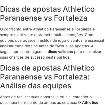
Dicas de apostas Athletico
Paranaense vs Fortaleza
O confronto entre Athletico Paranaense e Fortaleza é
sempre eletrizante e promete muitas emoções. Com
equipes que possuem estilos de jogo distintos, é essencial
analisar cada detalhe antes de fazer suas apostas. A
seguir, apresento algumas
dicas valiosas
para maximizar
suas chances de sucesso nesta partida.
Dicas de apostas Athletico
Paranaense vs Fortaleza:
Análise das equipes
Antes de realizar suas apostas, é crucial entender o
desempenho recente de ambas as equipes. O
Athletico