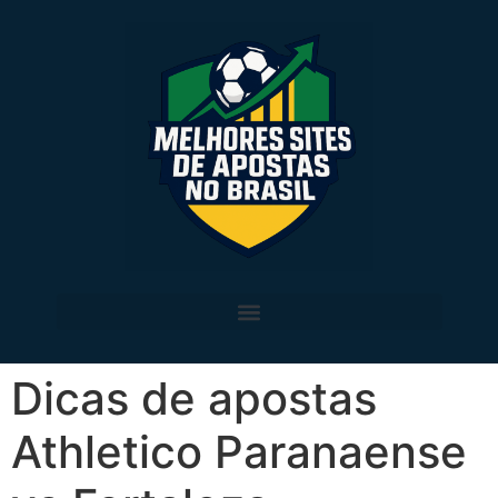
Dicas de apostas
Athletico Paranaense