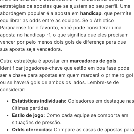
estratégias de apostas que se ajustem ao seu perfil. Uma
abordagem popular é a aposta em
handicap
, que permite
equilibrar as odds entre as equipes. Se o Athletico
Paranaense for o favorito, você pode considerar uma
aposta no handicap -1, o que significa que eles precisam
vencer por pelo menos dois gols de diferença para que
sua aposta seja vencedora.
Outra estratégia é apostar em
marcadores de gols
.
Identificar jogadores-chave que estão em boa fase pode
ser a chave para apostas em quem marcará o primeiro gol
ou se haverá gols de ambos os lados. Lembre-se de
considerar:
Estatísticas individuais:
Goleadores em destaque nas
últimas partidas.
Estilo de jogo:
Como cada equipe se comporta em
situações de pressão.
Odds oferecidas:
Compare as casas de apostas para