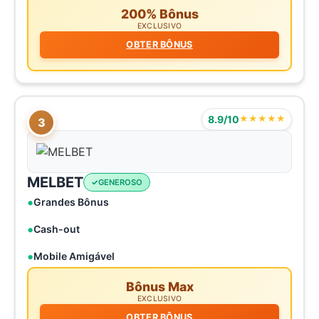
200% Bônus
EXCLUSIVO
OBTER BÔNUS
8.9/10
★★★★★
3
MELBET
GENEROSO
Grandes Bônus
Cash-out
Mobile Amigável
Bônus Max
EXCLUSIVO
OBTER BÔNUS