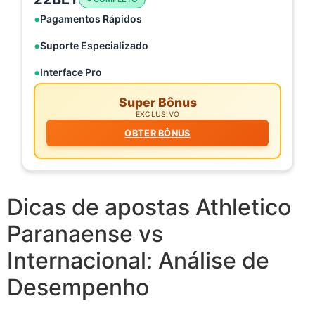
Pagamentos Rápidos
Suporte Especializado
Interface Pro
Super Bônus
EXCLUSIVO
OBTER BÔNUS
Dicas de apostas Athletico
Paranaense vs
Internacional: Análise de
Desempenho