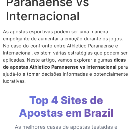
Paranaense vs
Internacional
As apostas esportivas podem ser uma maneira
empolgante de aumentar a emoção durante os jogos.
No caso do confronto entre Athletico Paranaense e
Internacional, existem várias estratégias que podem ser
aplicadas. Neste artigo, vamos explorar algumas
dicas
de apostas Athletico Paranaense vs Internacional
para
ajudá-lo a tomar decisões informadas e potencialmente
lucrativas.
Top 4 Sites de
Apostas em Brazil
As melhores casas de apostas testadas e