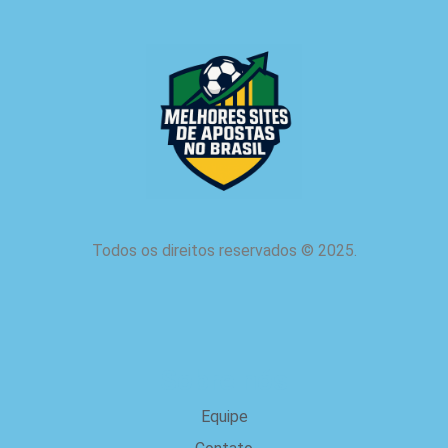
Todos os direitos reservados
©
2025.
Sobre nós
Equipe