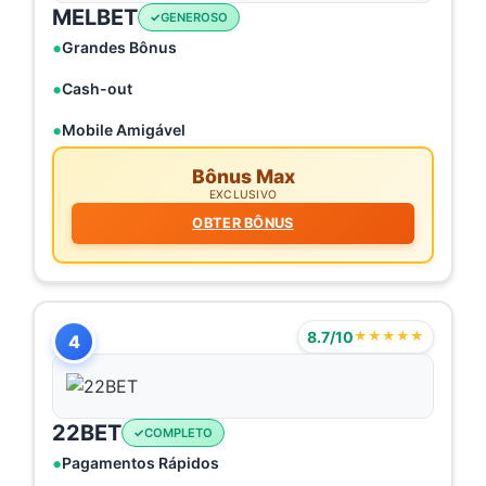
MELBET
GENEROSO
Grandes Bônus
Cash-out
Mobile Amigável
Bônus Max
EXCLUSIVO
OBTER BÔNUS
8.7/10
★★★★★
4
22BET
COMPLETO
Pagamentos Rápidos