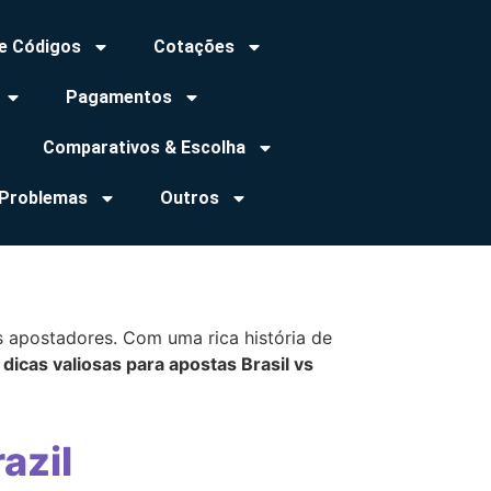
e Códigos
Cotações
Pagamentos
Comparativos & Escolha
& Problemas
Outros
 apostadores. Com uma rica história de
s
dicas valiosas para apostas Brasil vs
azil