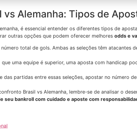
il vs Alemanha: Tipos de Apos
manha, é essencial entender os diferentes tipos de aposta
orar outras opções que podem oferecer melhores
odds e va
número total de gols. Ambas as seleções têm atacantes d
 que uma equipe é superior, uma aposta com handicap po
e das partidas entre essas seleções, apostar no número d
confronto Brasil vs Alemanha, lembre-se de analisar o des
e seu bankroll com cuidado e aposte com responsabilida
onal