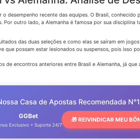
sar o desempenho recente das equipes. O Brasil, conhecido 
. Por outro lado, a Alemanha é famosa por sua disciplina tá
sultados das duas seleções e como elas se saíram em jogos
ve que possam estar lesionados ou suspensos, pois isso po
os de encontros anteriores entre Brasil e Alemanha, já que 
Nossa Casa de Apostas Recomendada N°1
GGBet
🎁 REIVINDICAR MEU BÔ
nus Exclusivo + Suporte 24/7