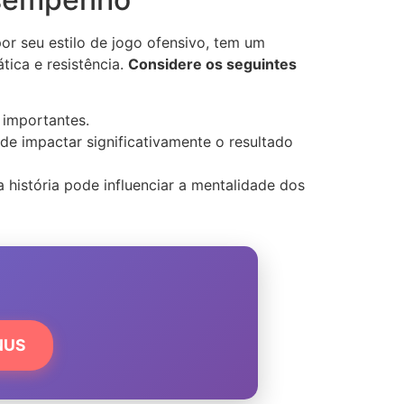
por seu estilo de jogo ofensivo, tem um
tica e resistência.
Considere os seguintes
 importantes.
de impactar significativamente o resultado
a história pode influenciar a mentalidade dos
NUS