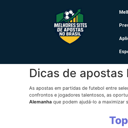
Mel
Pre
Apli
Esp
Dicas de apostas 
As apostas em partidas de futebol entre sel
confrontos e jogadores talentosos, as oport
Alemanha
que podem ajudá-lo a maximizar s
Top