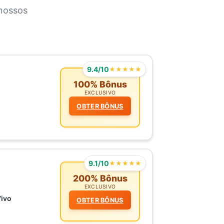
 nossos
9.4/10
★★★★★
100% Bônus
EXCLUSIVO
OBTER BÔNUS
9.1/10
★★★★★
200% Bônus
EXCLUSIVO
Vivo
OBTER BÔNUS