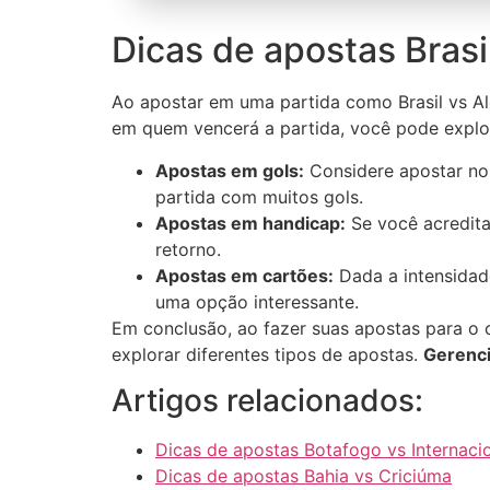
Dicas de apostas Bras
Ao apostar em uma partida como Brasil vs Ale
em quem vencerá a partida, você pode expl
Apostas em gols:
Considere apostar no 
partida com muitos gols.
Apostas em handicap:
Se você acredita
retorno.
Apostas em cartões:
Dada a intensidad
uma opção interessante.
Em conclusão, ao fazer suas apostas para o 
explorar diferentes tipos de apostas.
Gerenci
Artigos relacionados:
Dicas de apostas Botafogo vs Internaci
Dicas de apostas Bahia vs Criciúma