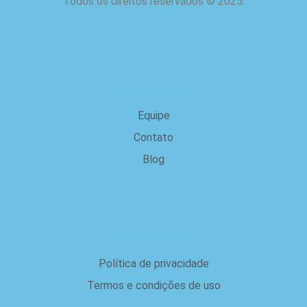
Todos os direitos reservados
©
2025.
Sobre nós
Equipe
Contato
Blog
Jurídica
Política de privacidade
Termos e condições de uso