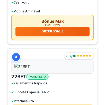
Cash-out
Mobile Amigável
Bônus Max
EXCLUSIVO
OBTER BÔNUS
8.7/10
★★★★★
4
22BET
COMPLETO
Pagamentos Rápidos
Suporte Especializado
Interface Pro