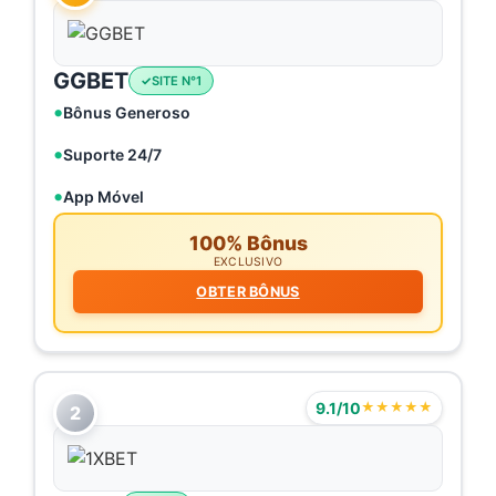
GGBET
SITE N°1
Bônus Generoso
Suporte 24/7
App Móvel
100% Bônus
EXCLUSIVO
OBTER BÔNUS
9.1/10
★★★★★
2