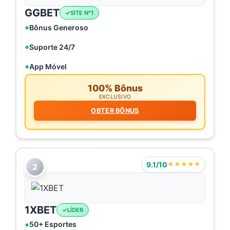
GGBET
SITE N°1
Bônus Generoso
Suporte 24/7
App Móvel
100% Bônus
EXCLUSIVO
OBTER BÔNUS
9.1/10
★★★★★
2
1XBET
LÍDER
50+ Esportes