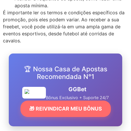
aposta mínima.
É importante ler os termos e condições específicos da
promoção, pois eles podem variar. Ao receber a sua
freebet, você pode utilizá-la em uma ampla gama de
eventos esportivos, desde futebol até corridas de
cavalos.
🏆 Nossa Casa de Apostas
Recomendada N°1
GGBet
Bônus Exclusivo + Suporte 24/7
🎁 REIVINDICAR MEU BÔNUS