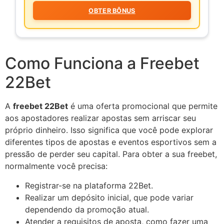
OBTER BÔNUS
Como Funciona a Freebet
22Bet
A
freebet 22Bet
é uma oferta promocional que permite
aos apostadores realizar apostas sem arriscar seu
próprio dinheiro. Isso significa que você pode explorar
diferentes tipos de apostas e eventos esportivos sem a
pressão de perder seu capital. Para obter a sua freebet,
normalmente você precisa:
Registrar-se na plataforma 22Bet.
Realizar um depósito inicial, que pode variar
dependendo da promoção atual.
Atender a requisitos de aposta, como fazer uma