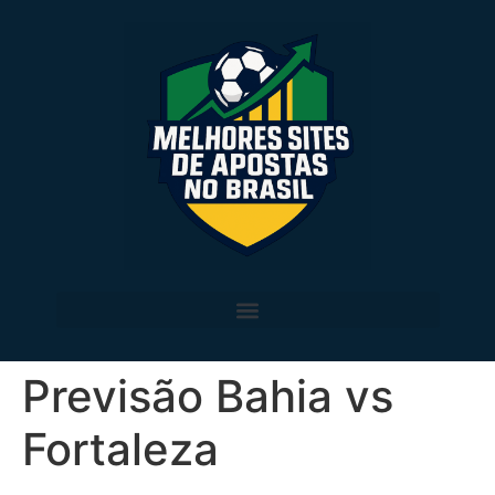
Previsão Bahia vs
Fortaleza