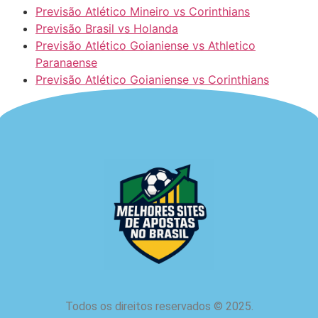
Previsão Atlético Mineiro vs Corinthians
Previsão Brasil vs Holanda
Previsão Atlético Goianiense vs Athletico
Paranaense
Previsão Atlético Goianiense vs Corinthians
Todos os direitos reservados
©
2025.