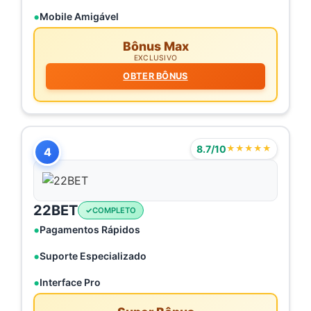
Mobile Amigável
Bônus Max
EXCLUSIVO
OBTER BÔNUS
8.7/10
★★★★★
4
22BET
COMPLETO
Pagamentos Rápidos
Suporte Especializado
Interface Pro