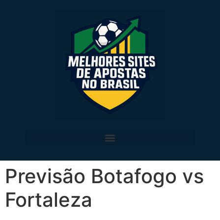
Previsão Botafogo vs
Fortaleza