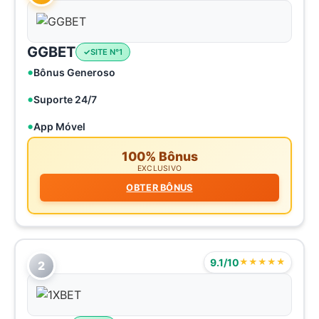
GGBET
SITE N°1
Bônus Generoso
Suporte 24/7
App Móvel
100% Bônus
EXCLUSIVO
OBTER BÔNUS
9.1/10
★★★★★
2