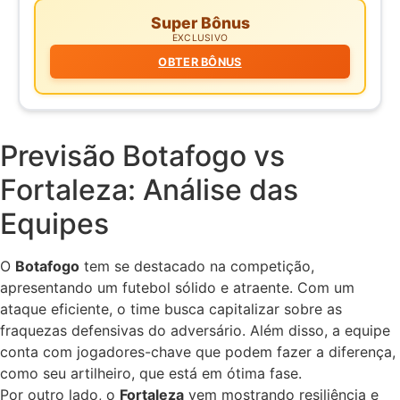
Super Bônus
EXCLUSIVO
OBTER BÔNUS
Previsão Botafogo vs
Fortaleza: Análise das
Equipes
O
Botafogo
tem se destacado na competição,
apresentando um futebol sólido e atraente. Com um
ataque eficiente, o time busca capitalizar sobre as
fraquezas defensivas do adversário. Além disso, a equipe
conta com jogadores-chave que podem fazer a diferença,
como seu artilheiro, que está em ótima fase.
Por outro lado, o
Fortaleza
vem mostrando resiliência e