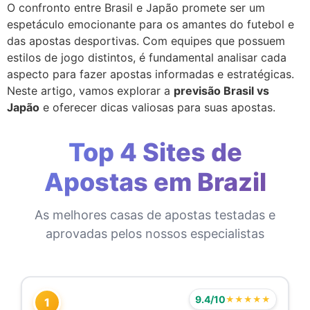
O confronto entre Brasil e Japão promete ser um
espetáculo emocionante para os amantes do futebol e
das apostas desportivas. Com equipes que possuem
estilos de jogo distintos, é fundamental analisar cada
aspecto para fazer apostas informadas e estratégicas.
Neste artigo, vamos explorar a
previsão Brasil vs
Japão
e oferecer dicas valiosas para suas apostas.
Top 4 Sites de
Apostas em Brazil
As melhores casas de apostas testadas e
aprovadas pelos nossos especialistas
9.4/10
★★★★★
1