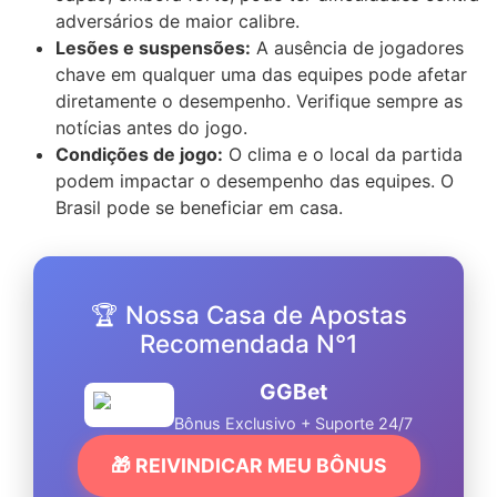
adversários de maior calibre.
Lesões e suspensões:
A ausência de jogadores
chave em qualquer uma das equipes pode afetar
diretamente o desempenho. Verifique sempre as
notícias antes do jogo.
Condições de jogo:
O clima e o local da partida
podem impactar o desempenho das equipes. O
Brasil pode se beneficiar em casa.
🏆 Nossa Casa de Apostas
Recomendada N°1
GGBet
Bônus Exclusivo + Suporte 24/7
🎁 REIVINDICAR MEU BÔNUS