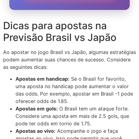
Dicas para apostas na
Previsão Brasil vs Japão
Ao apostar no jogo Brasil vs Japão, algumas estratégias
podem aumentar suas chances de sucesso. Considere
as seguintes dicas:
Apostas em handicap:
Se o Brasil for favorito,
uma aposta no handicap pode aumentar o valor
das odds. Por exemplo, apostar em Brasil -1 pode
oferecer odds de 1.85.
Apostas em gols:
O Brasil tem um ataque forte.
Considere uma aposta em mais de 2.5 gols, que
pode ter odds em torno de 1.75.
Apostas ao vivo:
Acompanhe o jogo e faça
apostas ao vivo. Isso pode permitir que você