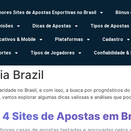
hores Sites de Apostas Esportivas no Brasil
Bônus 
visões
Dicas de Apostas
Tipos de Apostas
cativos & Mobile
Plataformas
Cadastro
ortes
Tipos de Jogadores
Confiabilidade 
a Brazil
idade no Brasil, e com isso, a busca por prognósticos do 
 vamos explorar algumas dicas valiosas e análises que pod
 4 Sites de Apostas em Br
hores casas de apostas testadas e aprovadas pelos