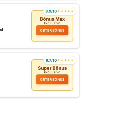
8.9/10
★★★★★
Bônus Max
EXCLUSIVO
el
OBTER BÔNUS
8.7/10
★★★★★
Super Bônus
EXCLUSIVO
OBTER BÔNUS