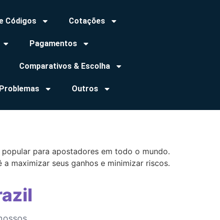
e Códigos
Cotações
Pagamentos
Comparativos & Escolha
& Problemas
Outros
ha popular para apostadores em todo o mundo.
ê a maximizar seus ganhos e minimizar riscos.
azil
 nossos