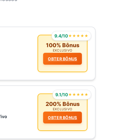
9.4/10
★★★★★
100% Bônus
EXCLUSIVO
OBTER BÔNUS
9.1/10
★★★★★
200% Bônus
EXCLUSIVO
Vivo
OBTER BÔNUS