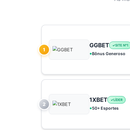
GGBET
SITE N°1
1
Bônus Generoso
1XBET
LÍDER
2
50+ Esportes