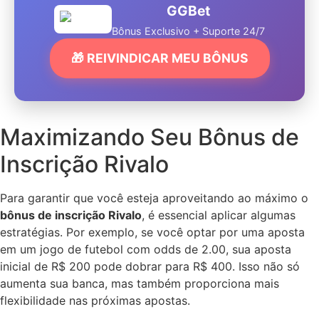
GGBet
Bônus Exclusivo + Suporte 24/7
🎁 REIVINDICAR MEU BÔNUS
Maximizando Seu Bônus de
Inscrição Rivalo
Para garantir que você esteja aproveitando ao máximo o
bônus de inscrição Rivalo
, é essencial aplicar algumas
estratégias. Por exemplo, se você optar por uma aposta
em um jogo de futebol com odds de 2.00, sua aposta
inicial de R$ 200 pode dobrar para R$ 400. Isso não só
aumenta sua banca, mas também proporciona mais
flexibilidade nas próximas apostas.