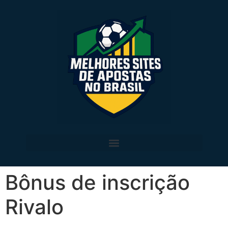
Bônus de inscrição
Rivalo