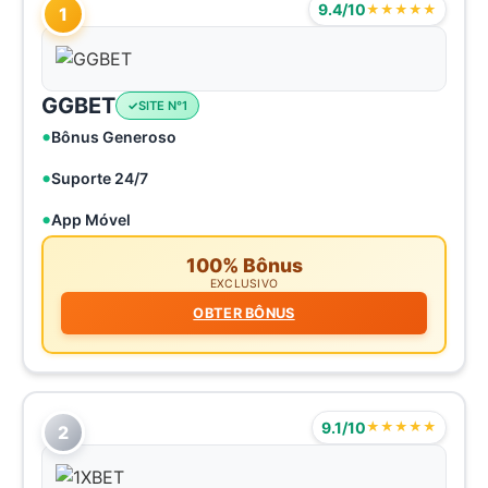
9.4/10
★★★★★
1
GGBET
SITE N°1
Bônus Generoso
Suporte 24/7
App Móvel
100% Bônus
EXCLUSIVO
OBTER BÔNUS
9.1/10
★★★★★
2