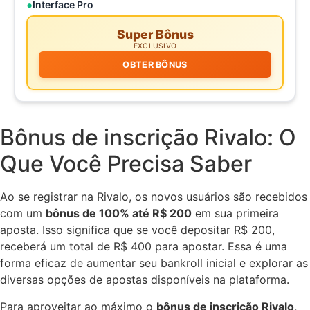
Interface Pro
Super Bônus
EXCLUSIVO
OBTER BÔNUS
Bônus de inscrição Rivalo: O
Que Você Precisa Saber
Ao se registrar na Rivalo, os novos usuários são recebidos
com um
bônus de 100% até R$ 200
em sua primeira
aposta. Isso significa que se você depositar R$ 200,
receberá um total de R$ 400 para apostar. Essa é uma
forma eficaz de aumentar seu bankroll inicial e explorar as
diversas opções de apostas disponíveis na plataforma.
Para aproveitar ao máximo o
bônus de inscrição Rivalo
,