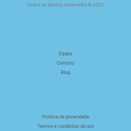
Todos os direitos reservados
©
2025.
Sobre nós
Equipe
Contato
Blog
Jurídica
Política de privacidade
Termos e condições de uso