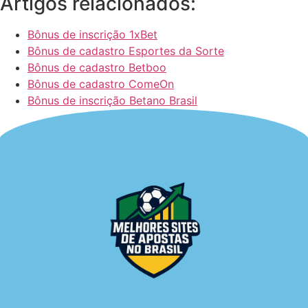
Artigos relacionados:
Bônus de inscrição 1xBet
Bônus de cadastro Esportes da Sorte
Bônus de cadastro Betboo
Bônus de cadastro ComeOn
Bônus de inscrição Betano Brasil