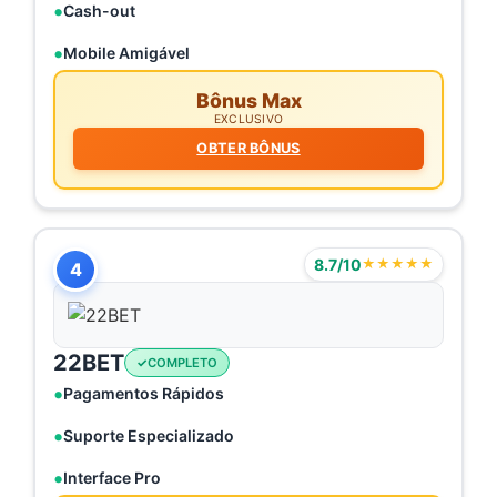
Cash-out
Mobile Amigável
Bônus Max
EXCLUSIVO
OBTER BÔNUS
8.7/10
★★★★★
4
22BET
COMPLETO
Pagamentos Rápidos
Suporte Especializado
Interface Pro