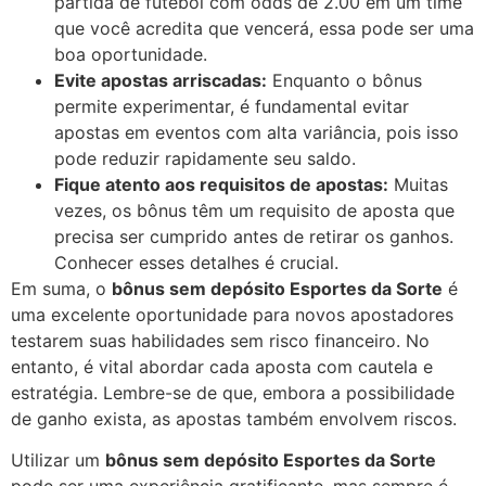
partida de futebol com odds de 2.00 em um time
que você acredita que vencerá, essa pode ser uma
boa oportunidade.
Evite apostas arriscadas:
Enquanto o bônus
permite experimentar, é fundamental evitar
apostas em eventos com alta variância, pois isso
pode reduzir rapidamente seu saldo.
Fique atento aos requisitos de apostas:
Muitas
vezes, os bônus têm um requisito de aposta que
precisa ser cumprido antes de retirar os ganhos.
Conhecer esses detalhes é crucial.
Em suma, o
bônus sem depósito Esportes da Sorte
é
uma excelente oportunidade para novos apostadores
testarem suas habilidades sem risco financeiro. No
entanto, é vital abordar cada aposta com cautela e
estratégia. Lembre-se de que, embora a possibilidade
de ganho exista, as apostas também envolvem riscos.
Utilizar um
bônus sem depósito Esportes da Sorte