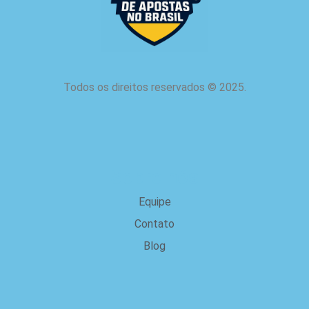
Todos os direitos reservados
©
2025.
Sobre nós
Equipe
Contato
Blog