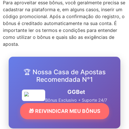
Para aproveitar esse bônus, você geralmente precisa se
cadastrar na plataforma e, em alguns casos, inserir um
código promocional. Após a confirmação do registro, o
bônus é creditado automaticamente na sua conta. É
importante ler os termos e condições para entender
como utilizar o bônus e quais são as exigências de
aposta.
🏆 Nossa Casa de Apostas
Recomendada N°1
GGBet
Bônus Exclusivo + Suporte 24/7
🎁 REIVINDICAR MEU BÔNUS